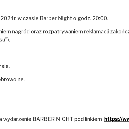
 2024r. w czasie Barber Night o godz. 20:00.
iem nagród oraz rozpatrywaniem reklamacji zakończą 
u").
rsie.
obrowolne.
ty na wydarzenie BARBER NIGHT pod linkiem
https://ww