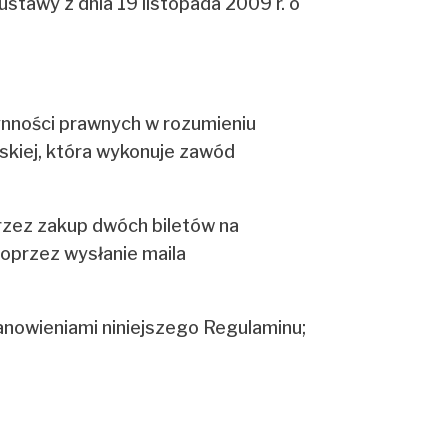
ustawy z dnia 19 listopada 2009 r. o
czynności prawnych w rozumieniu
skiej, która wykonuje zawód
oprzez zakup dwóch biletów na
oprzez wysłanie maila
anowieniami niniejszego Regulaminu;