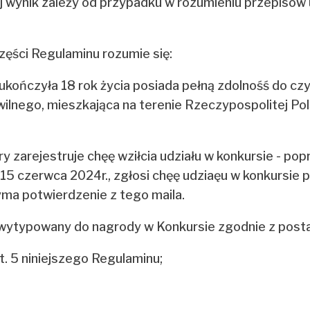
ej wynik zależy od przypadku w rozumieniu przepisów 
części Regulaminu rozumie się:
ra ukończyła 18 rok życia posiada pełną zdolnośś do 
lnego, mieszkająca na terenie Rzeczypospolitej Pol
óry zarejestruje chęę wziłcia udziału w konkursie - p
czerwca 2024r., zgłosi chęę udziaęu w konkursie p
yma potwierdzenie z tego maila.
 wytypowany do nagrody w Konkursie zgodnie z post
. 5 niniejszego Regulaminu;