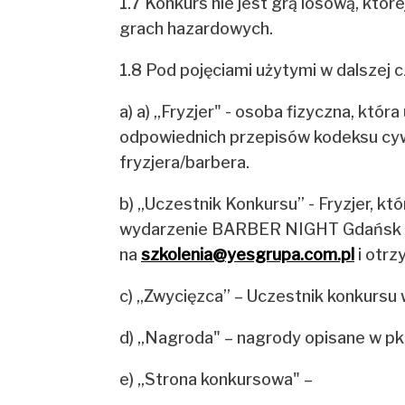
1.7 Konkurs nie jest grą losową, któr
grach hazardowych.
1.8 Pod pojęciami użytymi w dalszej 
a) a) „Fryzjer" - osoba fizyczna, któ
odpowiednich przepisów kodeksu cywi
fryzjera/barbera.
b) „Uczestnik Konkursu” - Fryzjer, kt
wydarzenie BARBER NIGHT Gdańsk 15 
na
szkolenia@yesgrupa.com.pl
i otrz
c) „Zwycięzca” – Uczestnik konkursu
d) „Nagroda" – nagrody opisane w pkt
e) „Strona konkursowa" –